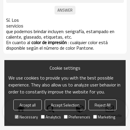
Sí. Los
servicios
que podemos brindar incluyen: serigrafía, estampado en
caliente, glaseado, etiquetas, etc.
En cuanto al
color de impresión
: cualquier color está
disponible según el número de color Pantone.
Cookie settings
We use cookies to provide you with the best possible
experience. They also allow us to analyze user behavior in
order to constantly improve the website for you.
Accept all
Accept Selection
Reject All
Inicio
búsqueda
categoría
Enviar consulta
Necessary
Analytics
Preferences
Marketing