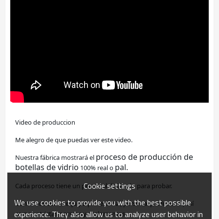
Video de produccion
Me alegro de que puedas ver este video.
proceso de producción de 
Nuestra fábrica mostrará el
botellas de vidrio
pal.
100% real o
Cookie settings
Cada proceso tiene un personal dedicado para probar.
We use cookies to provide you with the best possible
Contamos con el equipo profesional, personal profesional, así 
experience. They also allow us to analyze user behavior in
como estrictas normas y reglamentos.