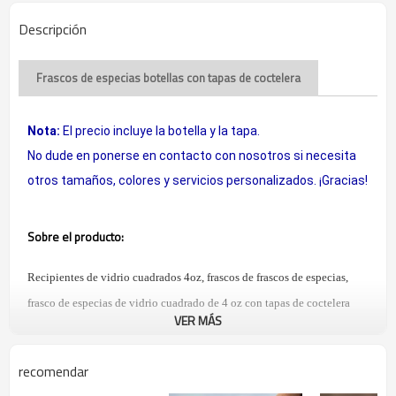
Descripción
Frascos de especias botellas con tapas de coctelera
Nota:
El precio incluye la botella y la tapa.
No dude en ponerse en contacto con nosotros si necesita
otros tamaños, colores y servicios personalizados. ¡Gracias!
Sobre el producto:
Recipientes de vidrio cuadrados 4oz, frascos de frascos de especias,
frasco de especias de vidrio cuadrado de 4 oz con tapas de coctelera
VER MÁS
Frascos de vidrio de especias de primera calidad para servicio pesado.
Botellas clásicas de diseño cuadrado francés.
recomendar
Organice el cajón de especias, el gabinete o la despensa con un aspecto