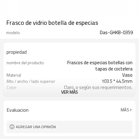
Frasco de vidrio botella de especias
Das-GHKB-0359
modelo
propiedad
Frascos de especias botellas con
nombre del producto
tapas de coctelera
Vaso
Material
103.5 * 44.5mm
Alto / ancho / lado superior
Claro, o según sus requerimientos.
Color
VER MÁS
120ml
Capacidad
Shangai, Qingdao o Lianyungang
Puerto:
Xuzhou, Jiangsu, China
Lugar de origen
Evaluacion
MÁS
Bienvenido
OEM
AGREGAR UNA OPINIÓN