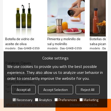
uniforme.
Los frascos cuadrados de Talented Kitchen son perfectos para guardar
en un cajón, ya que no se enrollarán.
Dimensiones: 1.77 "diámetro por 4.01" altura
Botella de vidrio de
Pimienta y molinillo de
Botellas de vi
Información del Producto
aceite de oliva
sal y molinillo
salsa picante
modelo : Das-GHKB-0359
modelo : Das-GHKB-0359
modelo : Das-
Recipientes de vidrio
Cookie settings
cuadrados 4oz, frascos de
Palabras Claves
frascos de especia, frasco
We use cookies to provide you with the best possible
nombre del producto
Tarro de especias
experience. They also allow us to analyze user behavior in
cuadrado de especias de vidrio
tanque de vidrio para sazonar
order to constantly improve the website for you.
de 4 oz de Cruet con tapas de
Botella de especias
coctelera
Tarro de pimienta
Accept all
Accept Selection
Reject All
Tarro de paprika
G
Material
Necessary
Analytics
Preferences
Marketing
lass
AÑADIR A LA LISTA DE DESEOS
ENVIAR CONSULTA
Alto