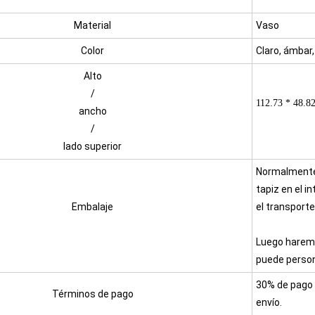
Material
Vaso
Color
Claro, ámbar,
Alto
/
112.73 * 48.8
ancho
/
lado superior
Normalmente,
tapiz en el i
Embalaje
el transporte
Luego haremo
puede person
30% de pago 
Términos de pago
envío.