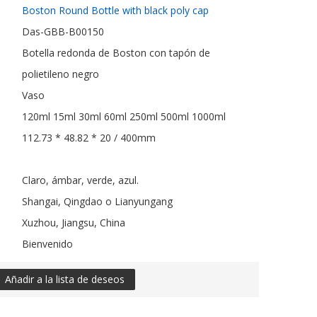
Boston Round Bottle with black poly cap
Das-GBB-B00150
Botella redonda de Boston con tapón de
polietileno negro
Vaso
120ml 15ml 30ml 60ml 250ml 500ml 1000ml
112.73 * 48.82 * 20 / 400mm
Claro, ámbar, verde, azul.
Shangai, Qingdao o Lianyungang
Xuzhou, Jiangsu, China
Bienvenido
Añadir a la lista de deseos