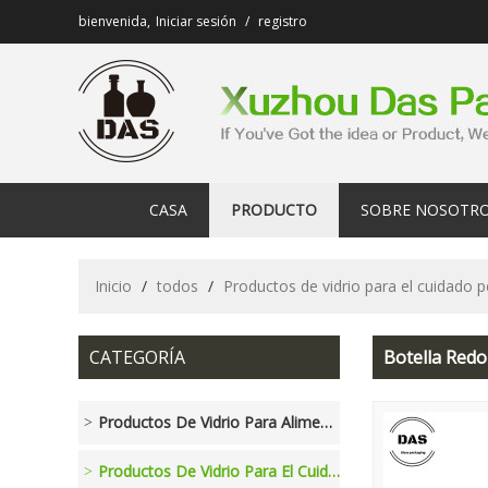
bienvenida,
Iniciar sesión
/
registro
CASA
PRODUCTO
SOBRE NOSOTR
Inicio
/
todos
/
Productos de vidrio para el cuidado 
CATEGORÍA
Botella Red
Productos De Vidrio Para Alimentos Y Bebidas
Productos De Vidrio Para El Cuidado Personal