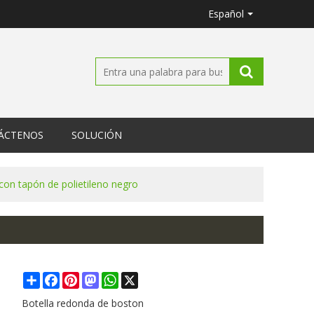
Español
ÁCTENOS
SOLUCIÓN
con tapón de polietileno negro
Share
Facebook
Pinterest
Mastodon
WhatsApp
X
Botella redonda de boston