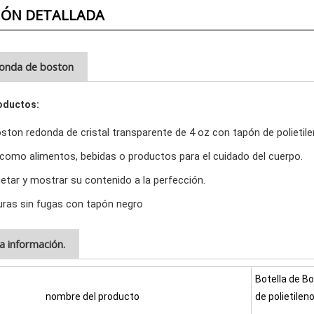
IÓN DETALLADA
donda de boston
oductos:
oston redonda de cristal transparente de 4 oz con tapón de polietil
, como alimentos, bebidas o productos para el cuidado del cuerpo.
uetar y mostrar su contenido a la perfección.
uras sin fugas con tapón negro
la información.
Botella de B
nombre del producto
de polietilen