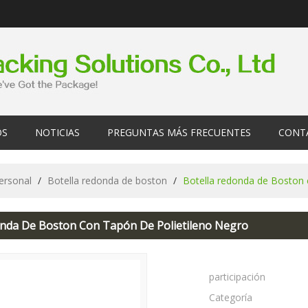
OS
NOTICIAS
PREGUNTAS MÁS FRECUENTES
CONT
personal
/
Botella redonda de boston
/
Botella redonda de Boston 
onda De Boston Con Tapón De Polietileno Negro
participación
Categoría