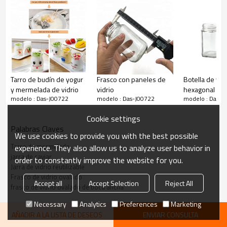
También nos gusta usarlo para fermentar.
Dimensiones: 2.72 "de ancho por 2.4" de alto
Información del Producto
Tarro de vidrio ovalado
Tarro de budín de yogur
Frasco con paneles de
Botella de vid
Nombre del producto:
reutilizable de boca ancha de
y mermelada de vidrio
vidrio
hexagonal
modelo : Das-J00722
modelo : Das-J00722
modelo : Das-J
100 ml para conservas, caviar
Cookie settings
Número de modelo
Das-J00722
Palabras Claves
We use cookies to provide you with the best possible
Material:
vaso
Tarro de mermelada
experience. They also allow us to analyze user behavior in
jarra de caviar
Alto
order to constantly improve the website for you.
Jarra de vidrio reutilizable
/
Frasco de vidrio ovalado
Accept all
Accept Selection
Reject All
ancho
frasco de vidrio ovalado de boca ancha
61 * 55 * 69 mm
/
Necessary
Analytics
Preferences
Marketing
lado superior
AÑADIR A LA LISTA DE DESEOS
ENVIAR CONSULTA
: