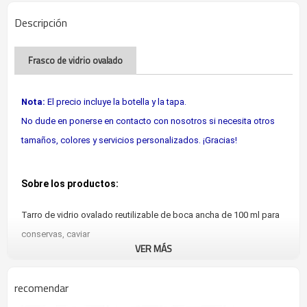
Descripción
Frasco de vidrio ovalado
Nota:
El precio incluye la botella y la tapa.
No dude en ponerse en contacto con nosotros si necesita otros
tamaños, colores y servicios personalizados. ¡Gracias!
Sobre los productos:
Tarro de vidrio ovalado reutilizable de boca ancha de 100 ml para
conservas, caviar
VER MÁS
Ideal para la miel, el caviar, las verduras encurtidas, el kéfir o el
yogur griego, el hotel SCOBY, el tarro de galletas y todo tipo de
recomendar
alimentos de bricolaje