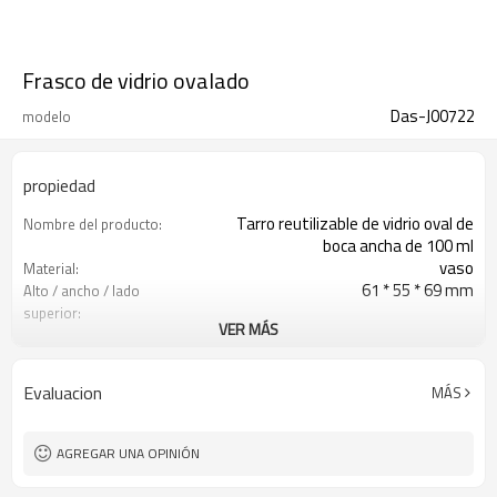
Frasco de vidrio ovalado
Das-J00722
modelo
propiedad
Tarro reutilizable de vidrio oval de
Nombre del producto:
boca ancha de 100 ml
vaso
Material:
61 * 55 * 69 mm
Alto / ancho / lado
superior:
VER MÁS
Claro, o según sus requerimientos.
Color:
100 ml
Capacidad:
Shangai, Qingdao o Lianyungang
Puerto:
Evaluacion
MÁS
Xuzhou, Jiangsu, China
Lugar de origen:
Bienvenido
OEM:
AGREGAR UNA OPINIÓN