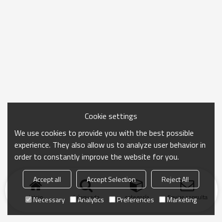
Cookie settings
We use cookies to provide you with the best possible
experience. They also allow us to analyze user behavior in
order to constantly improve the website for you.
Accept all
Accept Selection
Reject All
Inicio
búsqueda
categoría
Enviar consulta
Necessary
Analytics
Preferences
Marketing