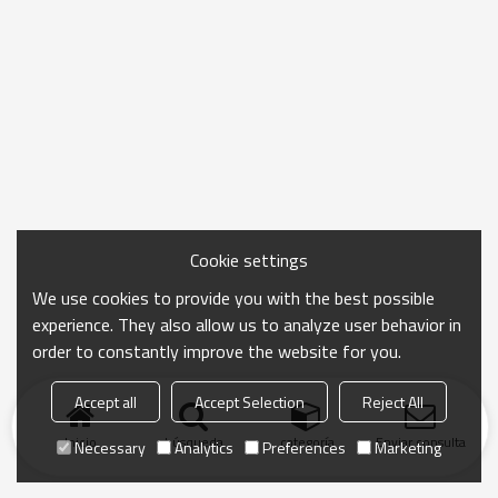
Cookie settings
We use cookies to provide you with the best possible
experience. They also allow us to analyze user behavior in
order to constantly improve the website for you.
Accept all
Accept Selection
Reject All
Inicio
búsqueda
categoría
Enviar consulta
Necessary
Analytics
Preferences
Marketing