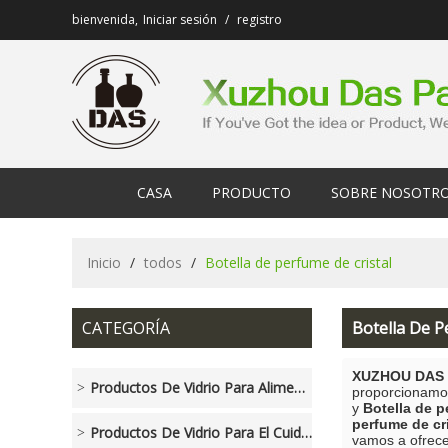
bienvenida,
Iniciar sesión
/
registro
CASA
PRODUCTO
SOBRE NOSOTR
Inicio
/
todos
/
Botella de perfume de cristal
CATEGORÍA
Botella De P
XUZHOU DAS 
Productos De Vidrio Para Alimentos Y Bebidas
proporcionamo
y
Botella de p
perfume de cri
Productos De Vidrio Para El Cuidado Personal
vamos a ofrecer