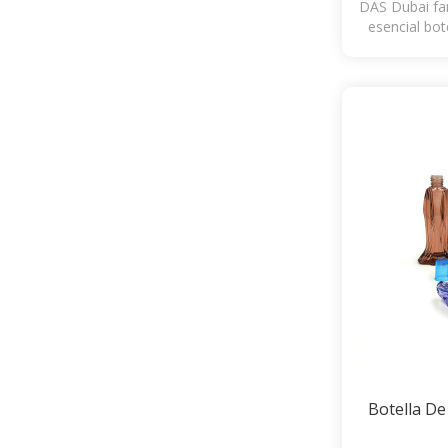
DAS Dubai fan
esencial bot
att
Botella D