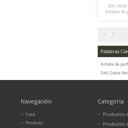
DAS 50ml 
botellas de 
1
Palabras Cla
Botella de pe
DAS Dubai fanc
Navegación
Categoría
Productos de
Casa
Producto
Productos de