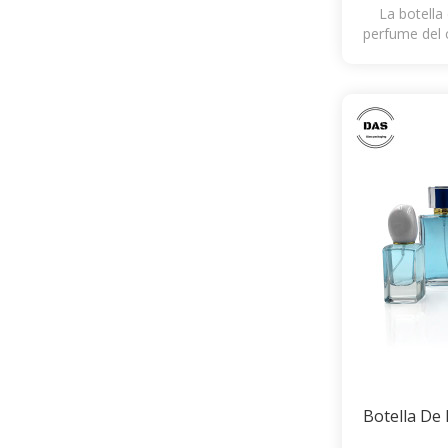
La botella 
perfume del c
DAS en 
Botella De