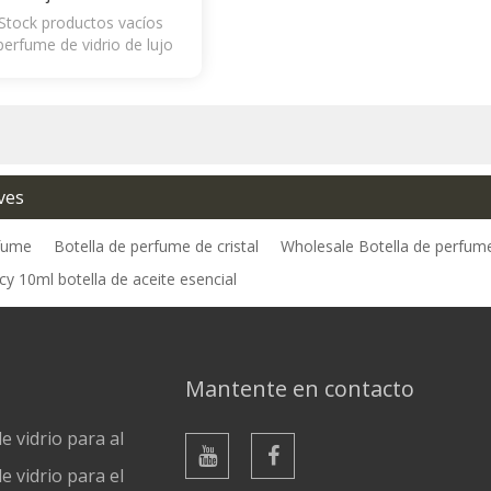
Stock productos vacíos
perfume de vidrio de lujo
ves
rfume
Botella de perfume de cristal
Wholesale Botella de perfum
y 10ml botella de aceite esencial
Mantente en contacto
 vidrio para alimentos y bebidas
 vidrio para el cuidado personal