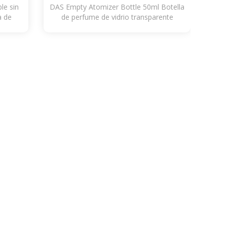
le sin
DAS Empty Atomizer Bottle 50ml Botella
a de
de perfume de vidrio transparente
recargable en spray