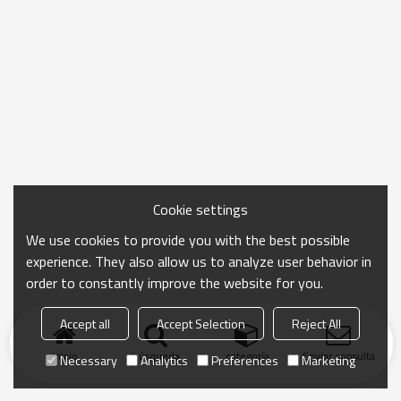
Cookie settings
We use cookies to provide you with the best possible
experience. They also allow us to analyze user behavior in
order to constantly improve the website for you.
Accept all
Accept Selection
Reject All
Inicio
búsqueda
categoría
Enviar consulta
Necessary
Analytics
Preferences
Marketing