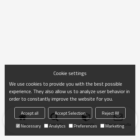
Cookie settings
We use cookies to provide you with the best possible
experience. They also allow us to analyze user behavior in
order to constantly improve the website for you.
Accept all
Accept Selection
Reject All
Inicio
búsqueda
categoría
Enviar consulta
Necessary
Analytics
Preferences
Marketing