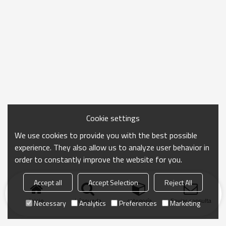
Cookie settings
We use cookies to provide you with the best possible
experience. They also allow us to analyze user behavior in
order to constantly improve the website for you.
Accept all
Accept Selection
Reject All
Inicio
búsqueda
categoría
Enviar consulta
Necessary
Analytics
Preferences
Marketing