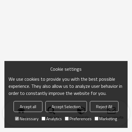
Cookie settings
We use cookies to provide you with the best possible
experience. They also allow us to analyze user behavior in
order to constantly improve the website for you.
Accept all
Accept Selection
Reject All
Inicio
búsqueda
categoría
Enviar consulta
Necessary
Analytics
Preferences
Marketing