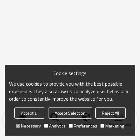
Cookie settings
We use cookies to provide you with the best possible
experience. They also allow us to analyze user behavior in
order to constantly improve the website for you.
Accept all
Accept Selection
Reject All
Inicio
búsqueda
categoría
Enviar consulta
Necessary
Analytics
Preferences
Marketing